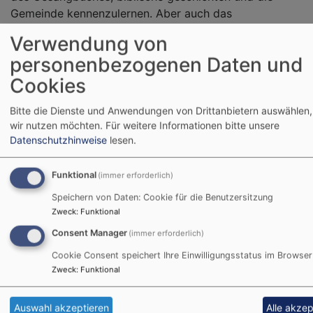
Gemeinde kennenzulernen. Aber auch das
Zusammenfinden der Gruppe ist von großer
Verwendung von
Bedeutung, darum gibt es eine gemeinsame
personenbezogenen Daten und
erlebnispädagogische Freizeit im Sommer.
Cookies
Bitte die Dienste und Anwendungen von Drittanbietern auswählen,
wir nutzen möchten.
Für weitere Informationen bitte unsere
Datenschutzhinweise
lesen.
Funktional
(immer erforderlich)
Speichern von Daten: Cookie für die Benutzersitzung
Zweck
:
Funktional
Consent Manager
(immer erforderlich)
Cookie Consent speichert Ihre Einwilligungsstatus im Browser
Zweck
:
Funktional
Auswahl akzeptieren
Alle akzep