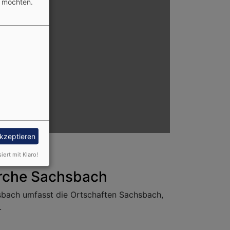
n möchten.
akzeptieren
siert mit Klaro!
rche Sachsbach
bach umfasst die Ortschaften Sachsbach,
.