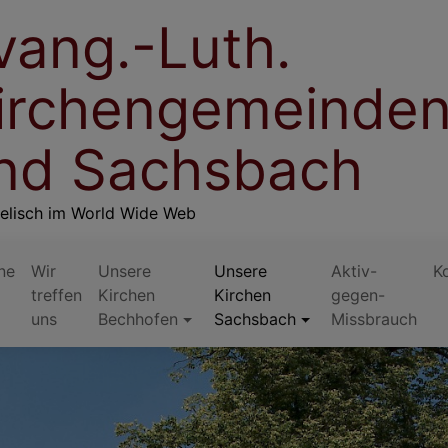
vang.-Luth.
irchengemeinden
nd Sachsbach
elisch im World Wide Web
ne
Wir
Unsere
Unsere
Aktiv-
K
treffen
Kirchen
Kirchen
gegen-
uns
Bechhofen
Sachsbach
Missbrauch