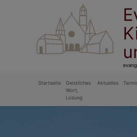
Direkt
E
zum
Inhalt
K
u
evang
Startseite
Geistliches
Aktuelles
Termi
Wort,
Hauptnavigation
Losung