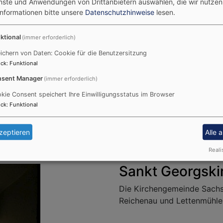
enste und Anwendungen von Drittanbietern auswählen, die wir nutze
Informationen bitte unsere
Datenschutzhinweise
lesen.
ktional
(immer erforderlich)
ichern von Daten: Cookie für die Benutzersitzung
ck
:
Funktional
sent Manager
(immer erforderlich)
kie Consent speichert Ihre Einwilligungsstatus im Browser
ck
:
Funktional
zeptieren
Alle 
Reali
Sankt Georgski
Die Kirchengemeinde Sachs
Reichenau und Lettenmühle