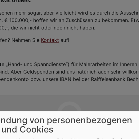
d was Großes.
isschen mehr sogar, aber vielleicht wird es durch die Aussch
n. € 100.000,- hoffen wir an Zuschüssen zu bekommen. Etw
0,-, die wir nicht oder noch nicht haben.
lfen? Nehmen Sie
Kontakt
auf!
e „Hand- und Spanndienste“) für Malerarbeiten im Inneren
ind. Aber Geldspenden sind uns natürlich auch sehr willko
r Spendenkonto bzw. unsere IBAN bei der Raiffeisenbank Be
ndung von personenbezogenen
 und Cookies