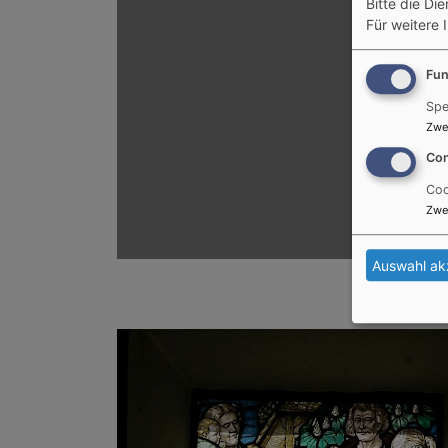
Bitte die Di
Für weitere 
Fun
Spe
Zwe
Con
Coo
Zwe
Auswahl ak