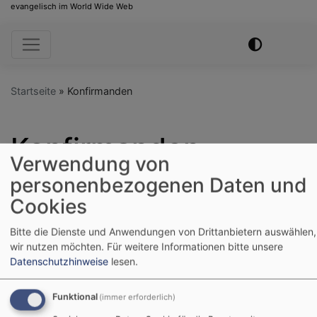
evangelisch im World Wide Web
Hauptnavigation
Startseite
Konfirmanden
Konfirmanden
Verwendung von
personenbezogenen Daten und
Cookies
Präparanden und
Bitte die Dienste und Anwendungen von Drittanbietern auswählen,
Konfirmanden
wir nutzen möchten.
Für weitere Informationen bitte unsere
Datenschutzhinweise
lesen.
Weiterlesen
übe
Prä
Funktional
(immer erforderlich)
und