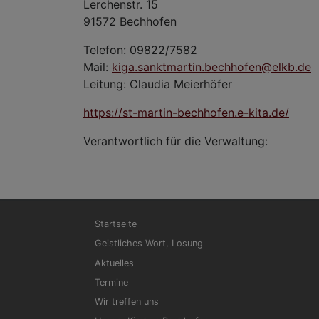
Lerchenstr. 15
91572 Bechhofen
Telefon: 09822/7582
Mail:
kiga.sanktmartin.bechhofen@elkb.de
Leitung: Claudia Meierhöfer
https://st-martin-bechhofen.e-kita.de/
Verantwortlich für die Verwaltung:
Hauptnavigation
Startseite
Geistliches Wort, Losung
Aktuelles
Termine
Wir treffen uns