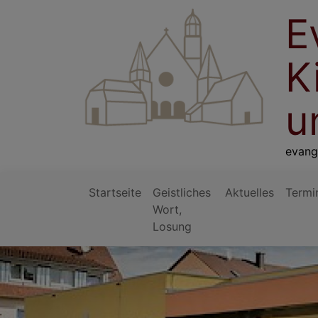
Direkt
E
zum
Inhalt
K
u
evang
Startseite
Geistliches
Aktuelles
Termi
Wort,
Hauptnavigation
Losung