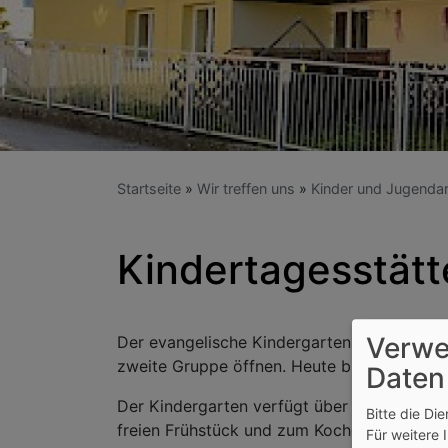
Startseite
Wir treffen uns
Kinder und Jugendar
Kindertagesstätt
Verwe
Der evangelische Kindergarten St. Martin 
zweite Gruppe öffnen. Heute bietet der Kind
Daten
Der Kindergarten verfügt über drei Gruppe
Bitte die Di
freien Frühstück und zum Kochen.
Für weitere 