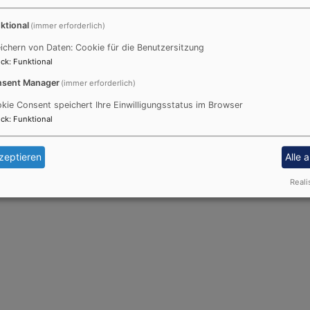
ktional
(immer erforderlich)
tionen
ichern von Daten: Cookie für die Benutzersitzung
ck
:
Funktional
Kleingruppenarbeit.
sent Manager
(immer erforderlich)
gen.
kie Consent speichert Ihre Einwilligungsstatus im Browser
rtens unter der Leitung von Claudia Meierhöfer ist die Sc
ck
:
Funktional
e einer familienergänzenden Erziehung.
zeptieren
Alle 
erung unterstützt und in dem Umgang mit den natürlichen E
Reali