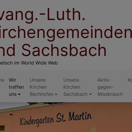
vang.-Luth.
irchengemeinden
nd Sachsbach
elisch im World Wide Web
ne
Wir
Unsere
Unsere
Aktiv-
K
treffen
Kirchen
Kirchen
gegen-
uns
Bechhofen
Sachsbach
Missbrauch